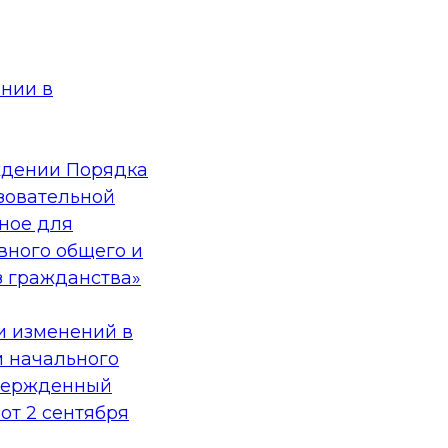
ании в
ждении Порядка
зовательной
чное для
вного общего и
з гражданства»
и изменений в
м начального
твержденный
т 2 сентября