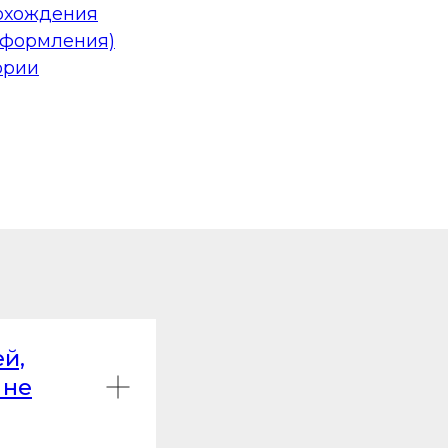
рохождения
оформления)
ории
й,
 не