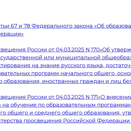
тьи 67 и 78 Федерального закона «Об образов
дерации»
вещения России от 04.03.2025 N 170«Об утвер
осударственной или муниципальной общеобра
тирования на знание русского языка, достато
овательных программ начального общего, осно
о образования, иностранных граждан и лиц бе
ещения России от 04.03.2025 N 171«О внесени
 на обучение по образовательным программа
ого общего и среднего общего образования, у
терства просвещения Российской Федерации о