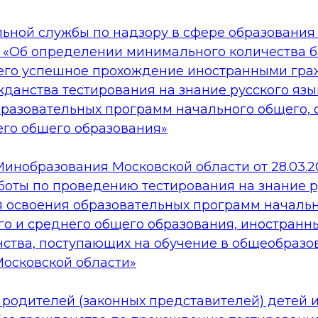
ьной службы по надзору в сфере образования 
0 «Об определении минимального количества б
го успешное прохождение иностранными гра
данства тестирования на знание русского язы
бразовательных программ начального общего, 
его общего образования»
инобразования Московской области от 28.03.2
боты по проведению тестирования на знание ру
я освоения образовательных программ начальн
го и среднего общего образования, иностранн
нства, поступающих на обучение в общеобразо
Московской области»
 родителей (законных представителей) детей 