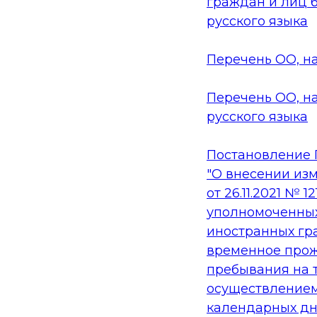
граждан и лиц 
русского языка
Перечень ОО, на
Перечень ОО, н
русского языка
Постановление П
"О внесении из
от 26.11.2021 №
уполномоченных
иностранных гр
временное прож
пребывания на 
осуществлением
календарных дне