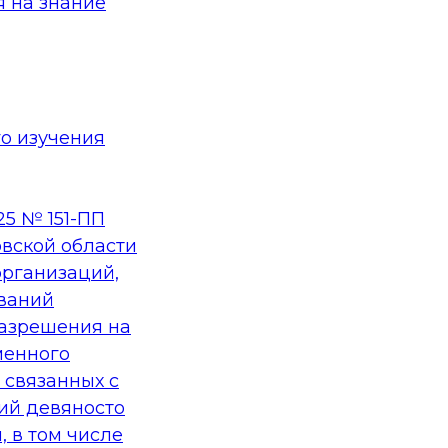
я на знание
го изучения
25 № 151-ПП
вской области
организаций,
ваний
разрешения на
менного
 связанных с
ий девяносто
 в том числе