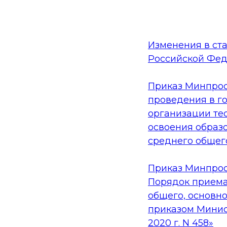
Изменения в ста
Российской Фе
Приказ Минпрос
проведения в г
организации тес
освоения образ
среднего общег
Приказ Минпросв
Порядок приема
общего, основн
приказом Минис
2020 г. N 458»