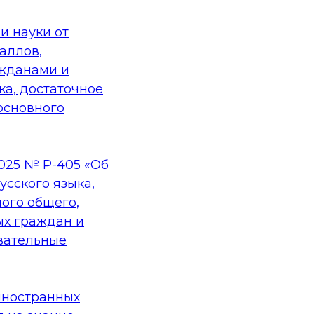
и науки от
аллов,
жданами и
ка, достаточное
основного
025 № Р-405 «Об
сского языка,
ого общего,
ых граждан и
вательные
иностранных