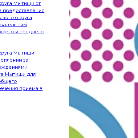
круга Мытищи от
а предоставления
кого округа
овательным
бщего и среднего
круга Мытищи
реплении за
реждениями
га Мытищи для
 общего
печения приема в