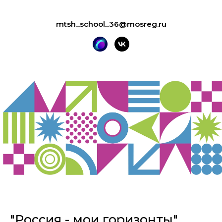
mtsh_school_36@mosreg.ru
"Россия - мои горизонты"