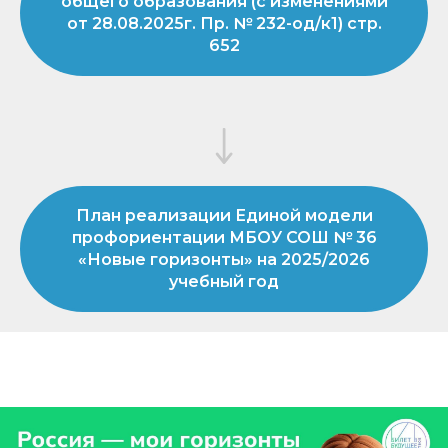
общего образования (с изменениями
от 28.08.2025г. Пр. № 232-од/к1) стр.
652
План реализации Единой модели
профориентации МБОУ СОШ № 36
«Новые горизонты» на 2025/2026
учебный год