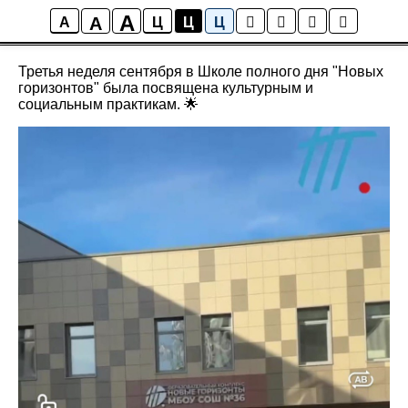
A
A
Новости школы
A
Ц
Ц
Ц
Третья неделя сентября в Школе полного дня "Новых
горизонтов" была посвящена культурным и
социальным практикам. 🌟