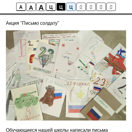
A
A
Новости школы
A
Ц
Ц
Ц
Акция "Письмо солдату"
Обучающиеся нашей школы написали письма