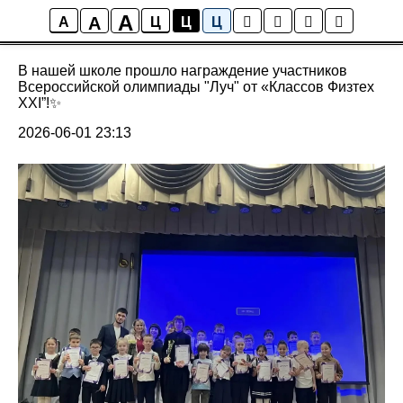
A
A
лагерь
A
Ц
Ц
Ц
В нашей школе прошло награждение участников
Всероссийской олимпиады "Луч" от «Классов Физтех
XXI”!✨
2026-06-01 23:13