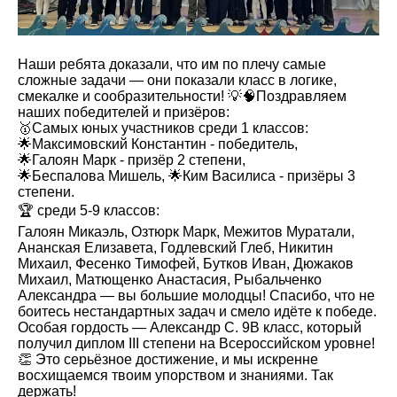
Наши ребята доказали, что им по плечу самые
сложные задачи — они показали класс в логике,
смекалке и сообразительности! 💡🧠Поздравляем
наших победителей и призёров:
🥇Самых юных участников среди 1 классов:
🌟Максимовский Константин - победитель,
🌟Галоян Марк - призёр 2 степени,
🌟Беспалова Мишель, 🌟Ким Василиса - призёры 3
степени.
🏆 среди 5-9 классов:
Галоян Микаэль, Озтюрк Марк, Межитов Муратали,
Ананская Елизавета, Годлевский Глеб, Никитин
Михаил, Фесенко Тимофей, Бутков Иван, Дюжаков
Михаил, Матющенко Анастасия, Рыбальченко
Александра — вы большие молодцы! Спасибо, что не
боитесь нестандартных задач и смело идёте к победе.
Особая гордость — Александр С. 9В класс, который
получил диплом III степени на Всероссийском уровне!
👏 Это серьёзное достижение, и мы искренне
восхищаемся твоим упорством и знаниями. Так
держать!