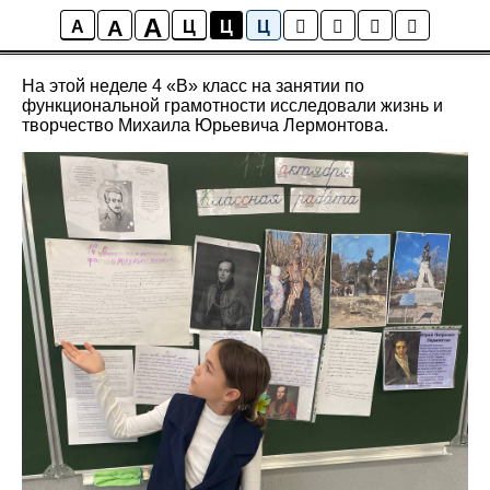
A
A
Новости школы
A
Ц
Ц
Ц
На этой неделе 4 «В» класс на занятии по
функциональной грамотности исследовали жизнь и
творчество Михаила Юрьевича Лермонтова.