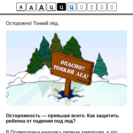
A
A
Новости школы
A
Ц
Ц
Ц
Осторожно! Тонкий лёд.
Осторожность — превыше всего. Как защитить
ребенка от падения под лед?
В Подмосковье начались первые заморозки, а это