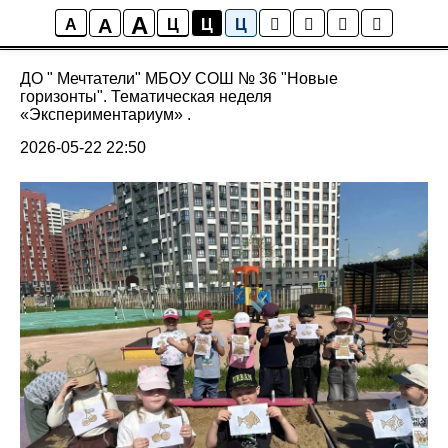
A
A
Предшкола: стандарт детского сада
A
Ц
Ц
Ц
ДО " Мечтатели" МБОУ СОШ № 36 "Новые
горизонты". Тематическая неделя
«Экспериментариум» .
2026-05-22 22:50