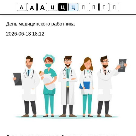
A
A
лагерь
A
Ц
Ц
Ц
День медицинского работника
2026-06-18 18:12