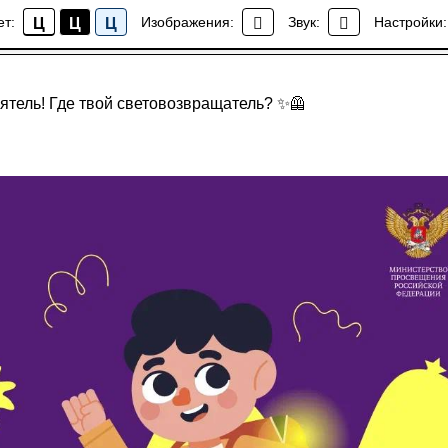
ет:
Изображения:
Звук:
Настройки:
Ц
Ц
Ц
Безопасность дорожного движения
иятель! Где твой световозвращатель? ✨🦺