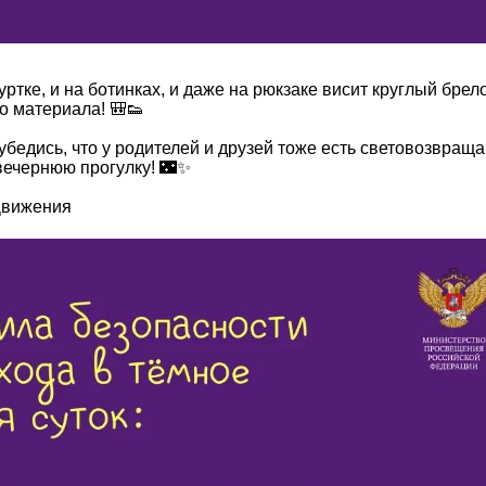
 куртке, и на ботинках, и даже на рюкзаке висит круглый брел
 материала! 🎒👟
 убедись, что у родителей и друзей тоже есть световозвращ
вечернюю прогулку! 🌃✨
вижения