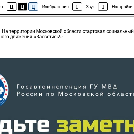
ет:
Изображения:
Звук:
Настройки:
Ц
Ц
Ц
Безопасность дорожного движения
 На территории Московской области стартовал социальный
ного движения «Засветись!».