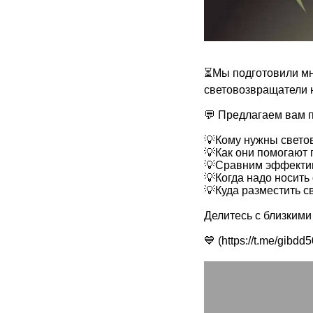
⏳Мы подготовили мн
световозвращатели
💬 Предлагаем вам п
💡Кому нужны свето
💡Как они помогают
💡Сравним эффекти
💡Когда надо носит
💡Куда разместить 
Делитесь с близким
💙 (https://t.me/gibd