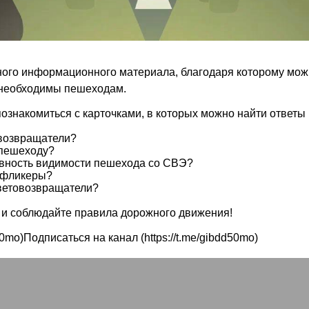
ого информационного материала, благодаря которому можн
 необходимы пешеходам.
ознакомиться с карточками, в которых можно найти ответы
возвращатели?
 пешеходу?
вность видимости пешехода со СВЭ?
ь фликеры?
световозвращатели?
и и соблюдайте правила дорожного движения!
d50mo)Подписаться на канал (https://t.me/gibdd50mo)