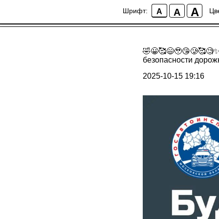
A
A
Шрифт:
Цв
A
🤣😀🥰😄🥹😘🥲🥰🧐✨
безопасности дорож
2025-10-15 19:16