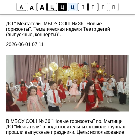
A
A
Предшкола: стандарт детского сада
A
Ц
Ц
Ц
ДО " Мечтатели" МБОУ СОШ № 36 "Новые
горизонты". Тематическая неделя Театр детей
(выпускные, концерты)".
2026-06-01 07:11
В МБОУ СОШ № 36 "Новые горизонты" г.о. Мытищи
ДО "Мечтатели" в подготовительных к школе группах
прошли выпускные праздники. Цель: использование