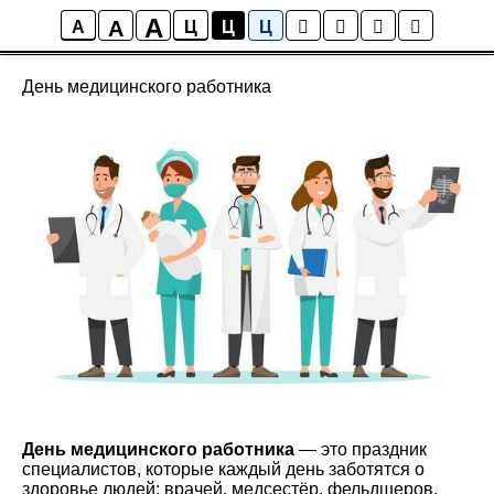
A
A
Новости школы
A
Ц
Ц
Ц
День медицинского работника
День медицинского работника
— это праздник
специалистов, которые каждый день заботятся о
здоровье людей: врачей, медсестёр, фельдшеров,