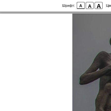
Международный ден
A
A
Шрифт:
Цв
A