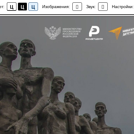
ь памяти жертв фашизма
ет:
Изображения:
Звук:
Настройки:
Ц
Ц
Ц
Новости школы