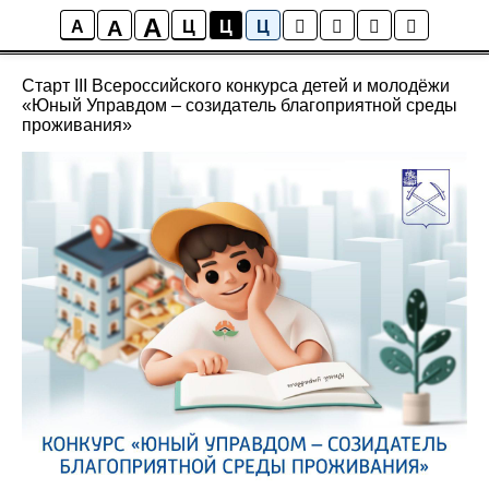
A
A
Новости школы
A
Ц
Ц
Ц
Старт III Всероссийского конкурса детей и молодёжи
«Юный Управдом – созидатель благоприятной среды
проживания»