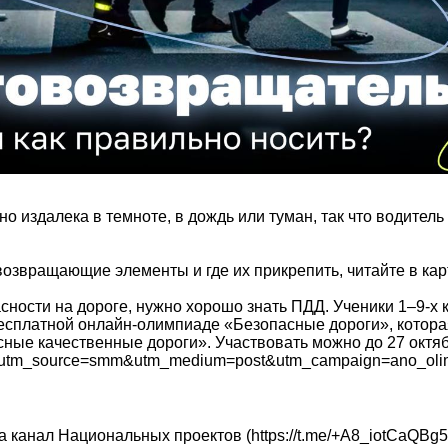
но издалека в темноте, в дождь или туман, так что водитель
озвращающие элементы и где их прикрепить, читайте в кар
сности на дороге, нужно хорошо знать ПДД. Ученики 1–9-х 
бесплатной онлайн-олимпиаде «Безопасные дороги», котора
ные качественные дороги». Участвовать можно до 27 октяб
.ru/?utm_source=smm&utm_medium=post&utm_campaign=ano_oli
 канал Национальных проектов (https://t.me/+A8_iotCaQBg5