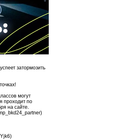
 успеет затормозить
точках!
классов могут
я проходит по
ря на сайте.
mp_bkd24_partner)
Yjk6)