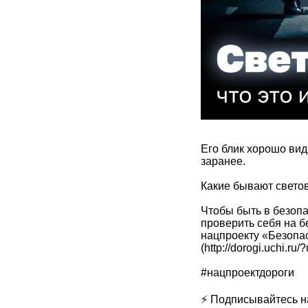
Его блик хорошо вид
заранее.
Какие бывают светов
Чтобы быть в безопа
проверить себя на 
нацпроекту «Безопас
(http://dorogi.uchi
#нацпроектдороги
⚡ Подписывайтесь на